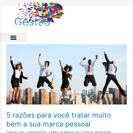
Ir
para
o
Gestão
conteúdo
5
razões
para
você
tratar
muito
bem
a
sua
marca
pessoal
5 razões para você tratar muito
bem a sua marca pessoal
Deixe um comentário
/
Marca Pessoal
/
Deize Andrade