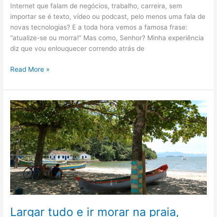
Internet que falam de negócios, trabalho, carreira, sem
importar se é texto, vídeo ou podcast, pelo menos uma fala de
novas tecnologias? E a toda hora vemos a famosa frase:
“atualize-se ou morra!” Mas como, Senhor? Minha experiência
diz que vou enlouquecer correndo atrás de
Read More »
Largar
tudo
e
ir
morar
na
praia,
quem
nunca?
Largar tudo e ir morar na praia,