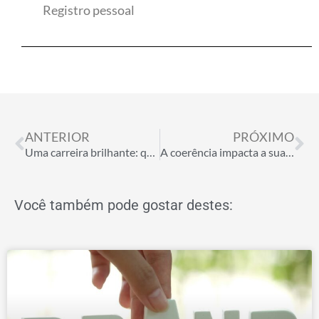
Registro pessoal
Anterior
Pr
ANTERIOR
PRÓXIMO
Uma carreira brilhante: quem não quer?
A coerência impacta a sua marca pessoal, você sabia?
Você também pode gostar destes: