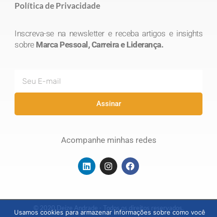
Política de Privacidade
Inscreva-se na newsletter e receba artigos e insights
sobre
Marca Pessoal, Carreira e Liderança.
E-
mail
Assinar
Acompanhe minhas redes
L
I
F
i
n
a
n
s
c
k
t
e
e
a
b
d
g
o
© 2020 Deize Andrade - Todos os direitos reservados.
Usamos cookies para armazenar informações sobre como você
i
r
o