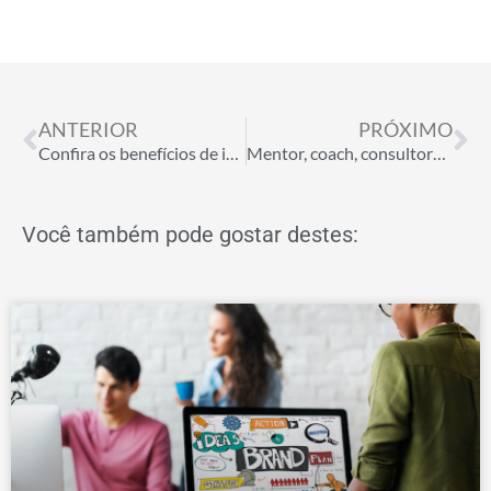
Anterior
Pr
ANTERIOR
PRÓXIMO
Confira os benefícios de implementar o Personal Branding na sua organização
Mentor, coach, consultor… quem seria o mais indicado para orientação de carreira?
Você também pode gostar destes: