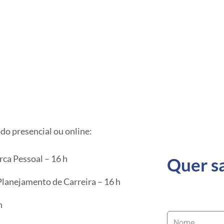
o presencial ou online:
ca Pessoal – 16 h
Quer s
Planejamento de Carreira – 16 h
h
Nome