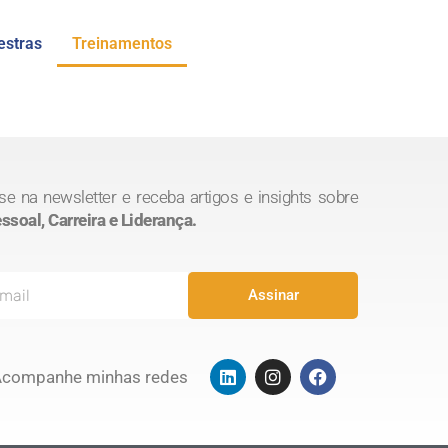
estras
Treinamentos
se na newsletter e receba artigos e insights sobre
soal, Carreira e Liderança.
Assinar
L
I
F
Acompanhe minhas redes
i
n
a
n
s
c
k
t
e
e
a
b