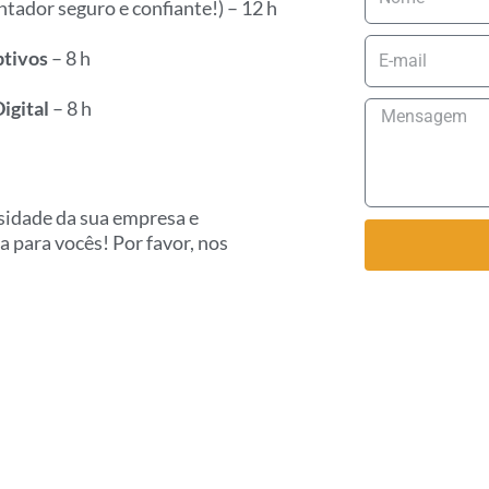
tador seguro e confiante!) – 12 h
E-
ptivos
– 8 h
mail
igital
– 8 h
Mensagem
sidade da sua empresa e
 para vocês! Por favor, nos