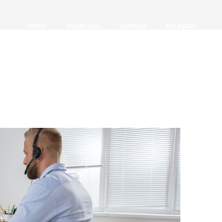
Home
Quem Sou
Serviços
Em ação!