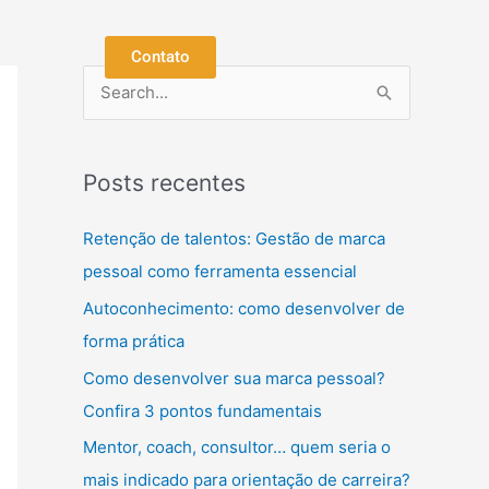
Contato
P
e
s
Posts recentes
q
u
Retenção de talentos: Gestão de marca
i
pessoal como ferramenta essencial
s
Autoconhecimento: como desenvolver de
a
forma prática
r
Como desenvolver sua marca pessoal?
p
Confira 3 pontos fundamentais
o
Mentor, coach, consultor… quem seria o
r
mais indicado para orientação de carreira?