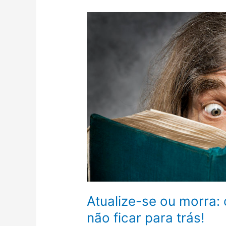
Atualize-
se
ou
morra:
o
que
você
precisa
fazer
para
não
ficar
para
trás!
Atualize-se ou morra: 
não ficar para trás!