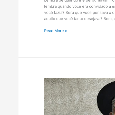
Lembra de quando lhe perguntavam “o 
ganhar
lembra quando você era convidado a e
neste
você fazia? Será que você pensava o q
Natal?
aquilo que você tanto desejava? Bem,
Read More »
Mudar
de
opinião,
eu?