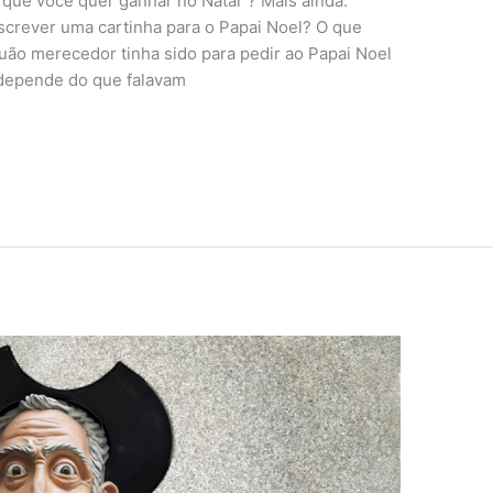
que você quer ganhar no Natal”? Mais ainda:
screver uma cartinha para o Papai Noel? O que
uão merecedor tinha sido para pedir ao Papai Noel
 depende do que falavam