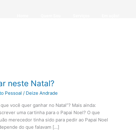
Home
Quem Sou
Serviços
Em ação!
r neste Natal?
to Pessoal
/
Deize Andrade
que você quer ganhar no Natal”? Mais ainda:
screver uma cartinha para o Papai Noel? O que
uão merecedor tinha sido para pedir ao Papai Noel
 depende do que falavam […]