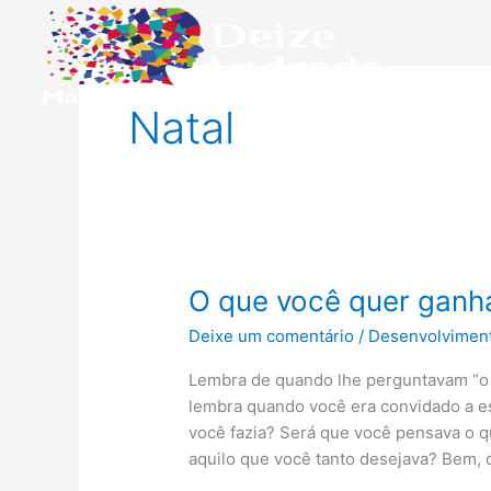
Ir
para
o
conteúdo
Natal
O
O que você quer ganha
que
Deixe um comentário
/
Desenvolvimen
você
quer
Lembra de quando lhe perguntavam “o 
ganhar
lembra quando você era convidado a e
neste
você fazia? Será que você pensava o q
Natal?
aquilo que você tanto desejava? Bem,