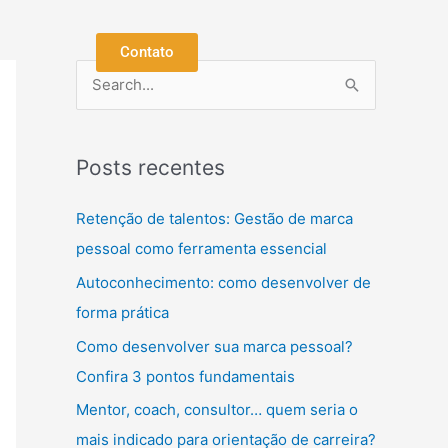
Contato
P
e
s
Posts recentes
q
u
Retenção de talentos: Gestão de marca
i
pessoal como ferramenta essencial
s
Autoconhecimento: como desenvolver de
a
forma prática
r
Como desenvolver sua marca pessoal?
p
Confira 3 pontos fundamentais
o
Mentor, coach, consultor… quem seria o
r
mais indicado para orientação de carreira?