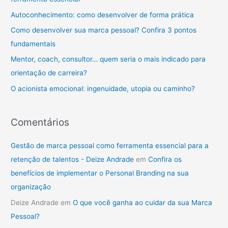
s
Autoconhecimento: como desenvolver de forma prática
a
Como desenvolver sua marca pessoal? Confira 3 pontos
r
fundamentais
p
Mentor, coach, consultor… quem seria o mais indicado para
o
orientação de carreira?
r
O acionista emocional: ingenuidade, utopia ou caminho?
:
Comentários
Gestão de marca pessoal como ferramenta essencial para a
retenção de talentos - Deize Andrade
em
Confira os
benefícios de implementar o Personal Branding na sua
organização
Deize Andrade
em
O que você ganha ao cuidar da sua Marca
Pessoal?