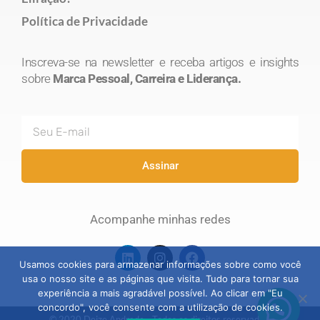
Política de Privacidade
Inscreva-se na newsletter e receba artigos e insights
sobre
Marca Pessoal, Carreira e Liderança.
E-
mail
Assinar
Acompanhe minhas redes
L
I
F
i
n
a
Usamos cookies para armazenar informações sobre como você
n
s
c
usa o nosso site e as páginas que visita. Tudo para tornar sua
k
t
e
experiência a mais agradável possível. Ao clicar em "Eu
e
a
b
concordo", você consente com a utilização de cookies.
d
g
o
© 2020 Deize Andrade - Todos os direitos reservados.