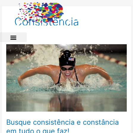
Ir
para
o
Consistência
conteúdo
Busque
consistência
e
constância
em
tudo
o
que
faz!
Busque consistência e constância
em tudo o que faz!