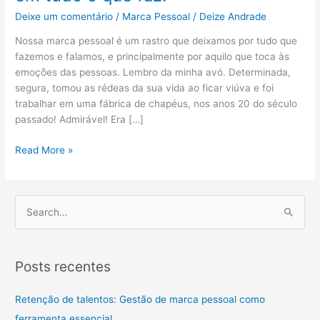
Deixe um comentário
/
Marca Pessoal
/
Deize Andrade
Nossa marca pessoal é um rastro que deixamos por tudo que
fazemos e falamos, e principalmente por aquilo que toca às
emoções das pessoas. Lembro da minha avó. Determinada,
segura, tomou as rédeas da sua vida ao ficar viúva e foi
trabalhar em uma fábrica de chapéus, nos anos 20 do século
passado! Admirável! Era […]
Read More »
P
e
s
Posts recentes
q
u
Retenção de talentos: Gestão de marca pessoal como
i
ferramenta essencial